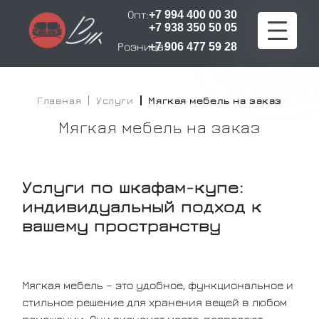
Опт:
+7 994 400 00 30
+7 938 350 50 05
Розница:
+7 906 477 59 28
Главная
Главная
Услуги
Мягкая мебель на заказ
Мягкая мебель на заказ
Каталог
Расчет стоимости
Услуги по шкафам-купе:
Оплата и доставка
индивидуальный подход к
вашему пространству
О компании
Сертификаты
Мягкая мебель – это удобное, функциональное и
стильное решение для хранения вещей в любом
Контакты
помещении. Они экономят место, позволяют