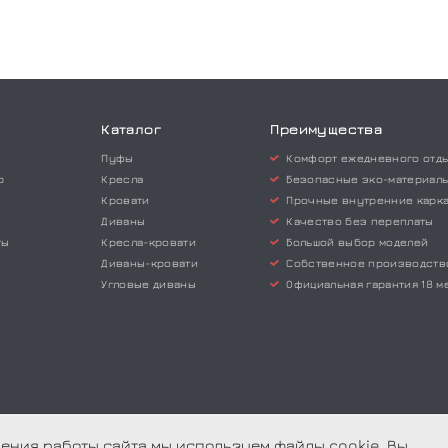
Каталог
Преимущества
Пуфы
Комфорт ежедневного отд
р
Кресла
Безопасные эко-материал
Кровати
Прочные внутренние карк
Диваны
Качество без переплаты
ты
Кресла-кровати
Большой выбор моделей
Диваны-кровати
Собственное производств
Угловые диваны
Официальная гарантия 18 м
ения работы сайта мы используем файлы cookie. Вы