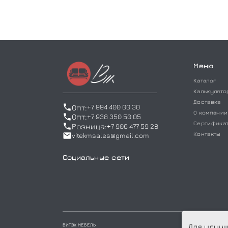
Меню
Каталог
Калькулято
Доставка
Опт:
+7 994 400 00 30
О компании
Опт:
+7 938 350 50 05
Сертифика
Розница:
+7 906 477 59 28
Контакты
vitekmsales@gmail.com
Социальные сети
ВИТЭК МЕБЕЛЬ
Для улучш