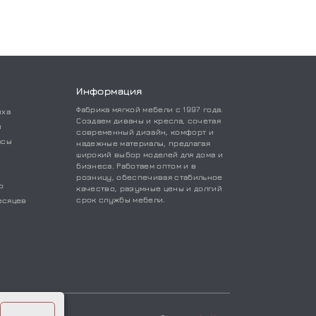
Информация
Фабрика мягкой мебели с 1997 года.
ыха
Создаем диваны и кресла, сочетая
ы
современный дизайн, комфорт и
асы
надежные материалы, предлагая
широкий выбор моделей для дома и
бизнеса. Работаем оптом и в
розницу, обеспечивая стабильное
о
качество, разумные цены и долгий
срок службы мебели.
есяцев