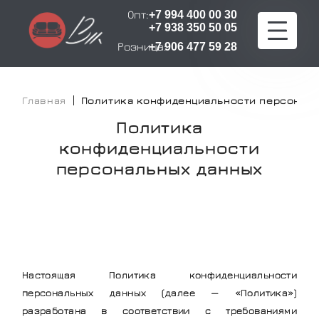
Опт:
+7 994 400 00 30
+7 938 350 50 05
Розница:
+7 906 477 59 28
Главная
Главная
Политика конфиденциальности персональ
Политика
Каталог
конфиденциальности
Расчет стоимости
персональных данных
Оплата и доставка
О компании
Сертификаты
Настоящая Политика конфиденциальности
персональных данных (далее — «Политика»)
Контакты
разработана в соответствии с требованиями