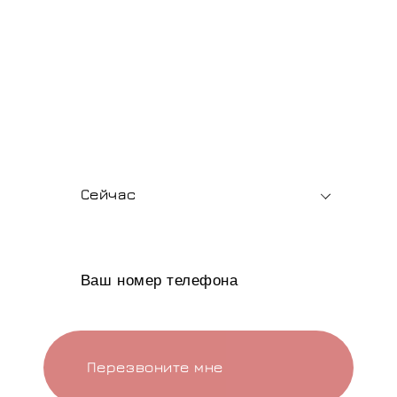
производителя
Подбор мягкой мебели, помощь с выбором
материалов и быстрый расчет стоимости —
для розницы и опта.
В какое время вам позвонить?
Сейчас
Перезвоните мне