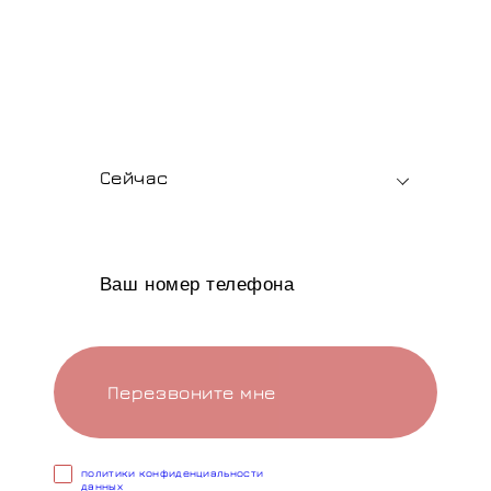
Подбор мягкой мебели, помощь с выбором
материалов и быстрый расчет стоимости —
для розницы и опта.
В какое время вам позвонить?
Сейчас
Перезвоните мне
Cогласен с условиями
политики конфиденциальности
данных