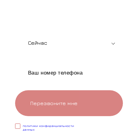
материалов и быстрый расчет стоимости —
для розницы и опта.
В какое время вам позвонить?
Сейчас
Перезвоните мне
Cогласен с условиями
политики конфиденциальности
данных