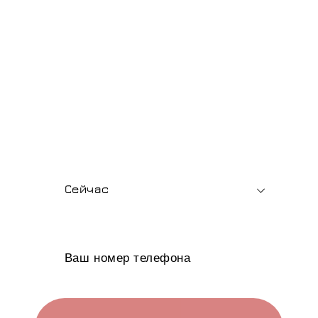
Мягкая мебель
напрямую от
производителя
Подбор мягкой мебели, помощь с выбором
материалов и быстрый расчет стоимости —
для розницы и опта.
В какое время вам позвонить?
Сейчас