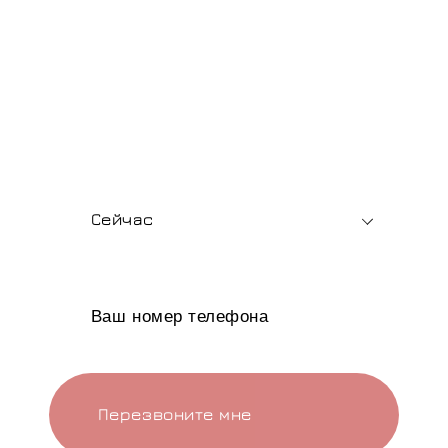
производителя
Подбор мягкой мебели, помощь с выбором
материалов и быстрый расчет стоимости —
для розницы и опта.
В какое время вам позвонить?
Сейчас
Перезвоните мне